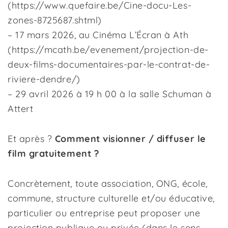
(
https://www.quefaire.be/Cine-docu-Les-
zones-8725687.shtml
)
– 17 mars 2026,
au Cinéma L’Écran à Ath
(
https://mcath.be/evenement/projection-de-
deux-films-documentaires-par-le-contrat-de-
riviere-dendre/
)
– 29 avril 2026 à 19 h 00 à la salle Schuman à
Attert
Et après ?
Comment visionner / diffuser le
film
gratuitement
?
Concrètement, toute association, ONG, école,
commune, structure culturelle et/ou éducative,
particulier ou entreprise peut proposer une
projection publique ou privée (dans le sens